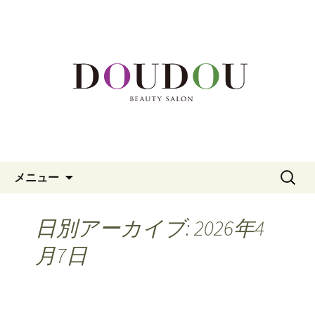
福岡市中央区、大名の美容院「DOUDOU
BEAUTY SALON」。カット、カラー、メ
福岡市中央区大名の美容院
イク、頭皮エステまでを専門家がサポ
「DOUDOU BEAUTY SALON」
ート。
コンテンツへ移動
検
メニュー
索:
日別アーカイブ: 2026年4
月7日