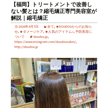
【福岡】トリートメントで改善し
ない髪とは？縮毛矯正専門美容室が
解説｜縮毛矯正
2026年4月7日
全て
,
★DOUDOUからのお知ら
せ
,
★ダメージケア
,
★人気のアイテム♪
,
予防美容に
ついて
doudou.jp
,
https://www.instagram.com/doudousalon/
,
http://doudou.jp