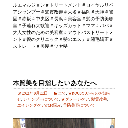
ルエマルジョン＃トリートメント＃ロイヤルリペ
アシャンプー＃髪質改善＃大名＃福岡＃天神＃警
固＃赤坂＃中央区＃長浜＃美容室＃髪の予防美容
室＃子連れ大歓迎＃キッズカット＃ママ＃パパ＃
大人女性のための美容室＃アウトバストリートメ
ント＃髪のクリニック＃髪のエステ＃縮毛矯正＃
ストレート＃美髪＃ツヤ髪
本質美を目指したいあなたへ
2021年9月22日
全て
,
★DOUDOUからのお知ら
せ
,
シャンプーについて
,
★ダメージケア
,
髪質改善
,
エイジングケアのお悩み
,
予防美容について