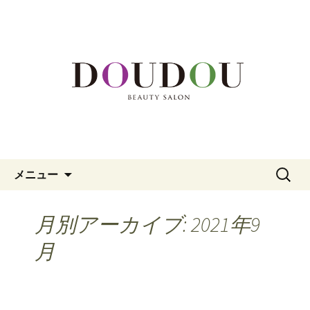
福岡市中央区、大名の美容院「DOUDOU
BEAUTY SALON」。カット、カラー、メ
福岡市中央区大名の美容院
イク、頭皮エステまでを専門家がサポ
「DOUDOU BEAUTY SALON」
ート。
コンテンツへ移動
検
メニュー
索:
月別アーカイブ: 2021年9
月