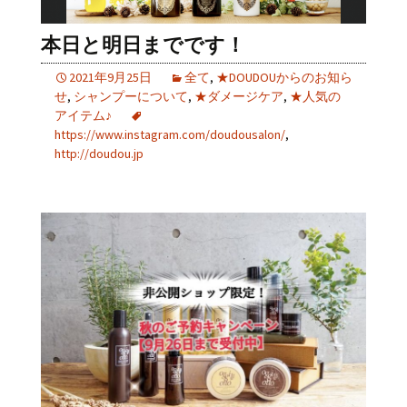
本日と明日までです！
2021年9月25日
全て
,
★DOUDOUからのお知ら
せ
,
シャンプーについて
,
★ダメージケア
,
★人気の
アイテム♪
https://www.instagram.com/doudousalon/
,
http://doudou.jp