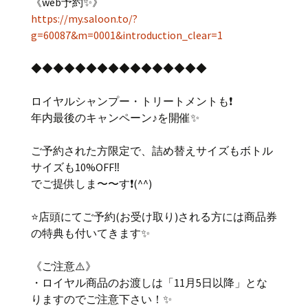
《web予約✨》
https://my.saloon.to/?
g=60087&m=0001&introduction_clear=1
◆◆◆◆◆◆◆◆◆◆◆◆◆◆◆◆
ロイヤルシャンプー・トリートメントも❗️
年内最後のキャンペーン♪を開催✨
ご予約された方限定で、詰め替えサイズもボトル
サイズも10%OFF‼️
でご提供しま〜〜す❗️(^^)
⭐️店頭にてご予約(お受け取り)される方には商品券
の特典も付いてきます✨
《ご注意⚠️》
・ロイヤル商品のお渡しは「11月5日以降」とな
りますのでご注意下さい！✨