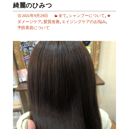
綺麗のひみつ
2021年9月29日
全て
,
シャンプーについて
,
★
ダメージケア
,
髪質改善
,
エイジングケアのお悩み
,
予防美容について