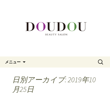
福岡市中央区、大名の美容院「DOUDOU
BEAUTY SALON」。カット、カラー、メ
福岡市中央区大名の美容院
イク、頭皮エステまでを専門家がサポ
「DOUDOU BEAUTY SALON」
ート。
コンテンツへ移動
検
メニュー
索:
日別アーカイブ: 2019年10
月25日