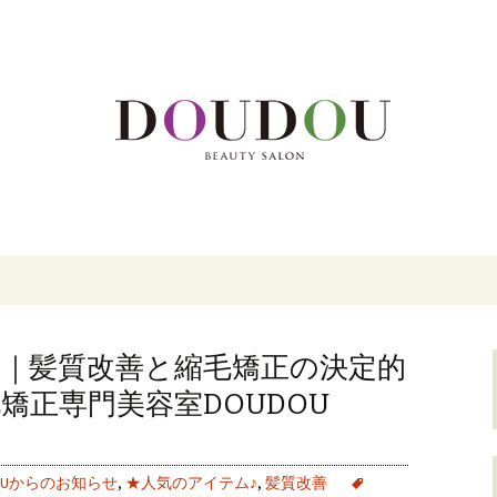
DOUDOU BEAUTY SALON」。カ
区大名の美容院「
SALON」
｜髪質改善と縮毛矯正の決定的
矯正専門美容室DOUDOU
DOUからのお知らせ
,
★人気のアイテム♪
,
髪質改善