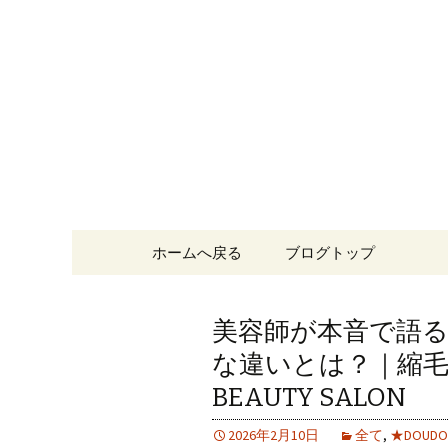
福岡市中央区、大名の美容院「
専門家がサポート。
福岡市中央
BEAUTY 
コンテンツへ移動
ホームへ戻る
ブログトップ
美容師が本音で語る
な違いとは？｜縮毛
BEAUTY SALON
2026年2月10日
全て
,
★DOU