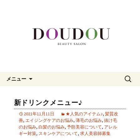
福岡市中央区、大名の美容院「DOUDOU
BEAUTY SALON」。カット、カラー、メ
福岡市中央区大名の美容院
イク、頭皮エステまでを専門家がサポ
「DOUDOU BEAUTY SALON」
ート。
コンテンツへ移動
検
メニュー
索:
新ドリンクメニュー♪
2021年11月11日
★人気のアイテム♪
,
髪質改
善
,
エイジングケアのお悩み
,
薄毛のお悩み
,
抜け毛
のお悩み
,
白髪のお悩み
,
予防美容について
,
アレル
ギー対策
,
スキンケアについて
,
求人美容師募集