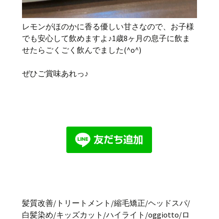
レモンがほのかに香る優しい甘さなので、お子様
でも安心して飲めますよ♪1歳8ヶ月の息子に飲ま
せたらごくごく飲んでました(^o^)
ぜひご賞味あれっ♪
髪質改善
/
トリートメント
/
縮毛矯正
/
ヘッドスパ
/
白髪染め
/
キッズカット
/
ハイライト
/oggiotto/
ロ