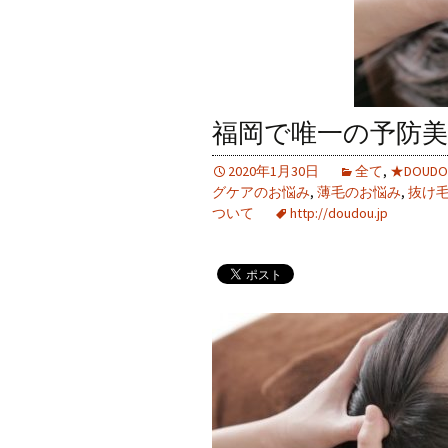
福岡で唯一の予防美
2020年1月30日
全て
,
★DOU
グケアのお悩み
,
薄毛のお悩み
,
抜け
ついて
http://doudou.jp