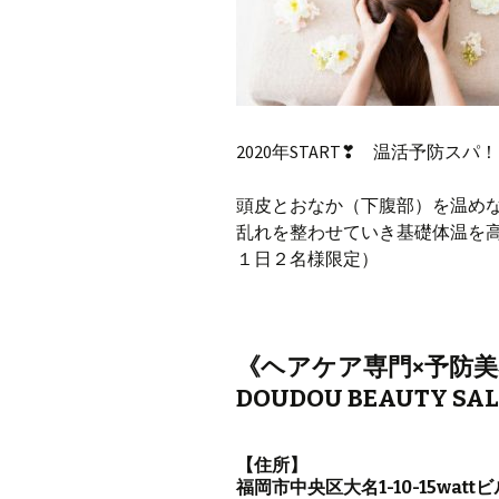
2020年START❣ 温活予防スパ
頭皮とおなか（下腹部）を温め
乱れを整わせていき基礎体温を
１日２名様限定）
《ヘアケア専門×予防
DOUDOU BEAUTY SA
【住所】
福岡市中央区大名1-10-15wattビ