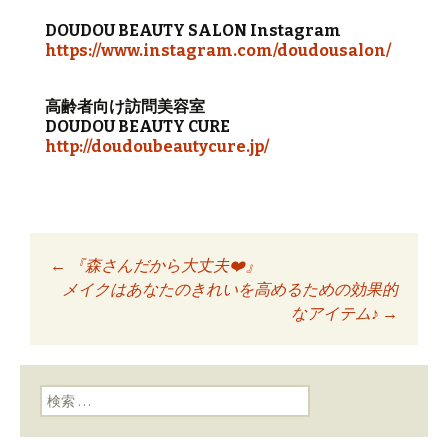
DOUDOU BEAUTY SALON Instagram
https://www.instagram.com/doudousalon/
高齢者向け訪問美容室
DOUDOU BEAUTY CURE
http://doudoubeautycure.jp/
←
『森さんだから大丈夫❤️』
投稿ナビゲーショ
メイクはあなたのきれいを高めるための効果的
なアイテム♪
→
ン
検索: