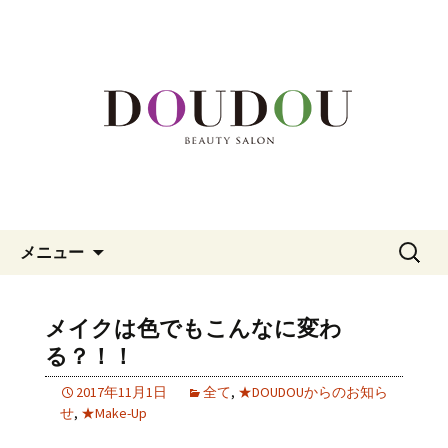
福岡市中央区、大名の美容院「DOUDOU
BEAUTY SALON」。カット、カラー、メ
福岡市中央区大名の美容院
イク、頭皮エステまでを専門家がサポ
「DOUDOU BEAUTY SALON」
ート。
コンテンツへ移動
検
メニュー
索:
メイクは色でもこんなに変わ
る？！！
2017年11月1日
全て
,
★DOUDOUからのお知ら
せ
,
★Make-Up