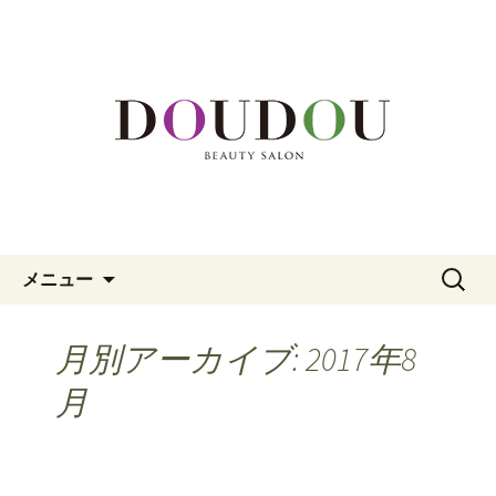
福岡市中央区、大名の美容院「DOUDOU
BEAUTY SALON」。カット、カラー、メ
福岡市中央区大名の美容院
イク、頭皮エステまでを専門家がサポ
「DOUDOU BEAUTY SALON」
ート。
コンテンツへ移動
検
メニュー
索:
月別アーカイブ: 2017年8
月