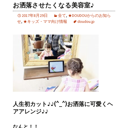
お洒落させたくなる美容室♪
2017年8月29日
全て
,
★DOUDOUからのお知ら
せ
,
★キッズ・ママ向け情報
doudou.jp
人生初カット♪♪(^_^)お洒落に可愛くヘ
アアレンジ♪♪
なんと！！