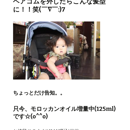
ヘアゴムを外したらこんな髪型
に！！笑(￣∇￣:)7
ちょっとだけ告知。。
只今、モロッカンオイル増量中(125ml)
です☆(o^^o)